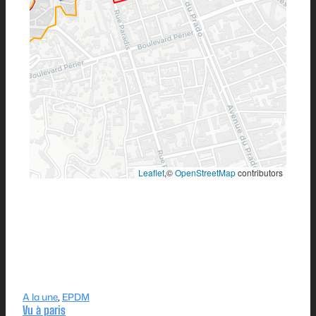
Leaflet
,©
OpenStreetMap
contributors
A la une
, 
EPDM
Vu à paris