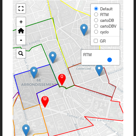
Default
RTM
cartoDB
+
cartoDBV
cyclo
-
GR
RTM