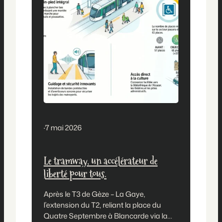
·
7 mai 2026
Le tramway, un accélérateur de
liberté pour tous.
Après le T3 de Gèze – La Gaye,
l’extension du T2, reliant la place du
Quatre Septembre à Blancarde via la