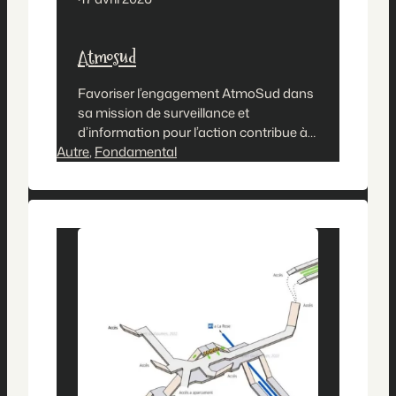
Atmosud
Favoriser l’engagement AtmoSud dans
sa mission de surveillance et
d’information pour l’action contribue à
Autre
la préservation de la qualité de l’air et à
, 
Fondamental
la lutte contre le dérèglement
climatique. L’association s’appuie sur
deux piliers principaux que sont
l’observatoire et l’engagement des
acteurs territoriaux pour inspirer un air
meilleur. Chargement…