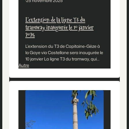
·
25 novembre 2025
L’extension de la ligne T3 du
tramway inaugurée le 10 janvier
2025
L’extension du T3 de Capitaine-Gèze à
la Gaye via Castellane sera inaugurée le
10 janvier La ligne T3 du tramway, qui
Autre
circule actuellement entre Arenc et la
place Castellane, s’étendra vers le nord
sur 1,8 km jusqu’à Capitaine-Gèze, en
connexion avec le métro et une dizaine
de lignes de bus.