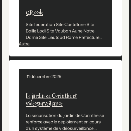
QR code
Site fédération Site Castellane Site
Baille Lodi Site Vauban Aune Notre
Dame Site Lieutaud Rome Préfecture
Autre
Puget Site ND du Mont Plaine Julien Site
Villa Paradis Montébello Site Breteuil
Paradis E. Rostand Site ND J.Moulet
Préfecture
·
11 décembre 2025
Le jardin de Corinthe et
vidéosurveillance
La sécurisation du jardin de Corinthe se
renforce avec le déploiement en cours
d’un système de vidéosurveillance.