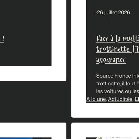
·
26 juillet 2026
 !
Face à la mult
trottinette, l
assurance
Source France Info
trottinette, il fa
les voitures ou le
A la une
montée en puissan
, 
Actualités
, 
E
les accidents qui 