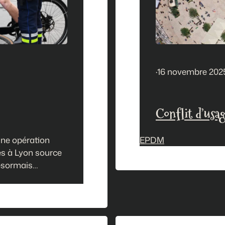
·
16 novembre 202
Conflit d’usag
une opération
EPDM
tes à Lyon source
désormais
de Lyon multiplie
 conflits d’usage.
…