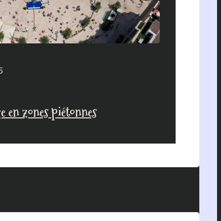
5
e en zones piétonnes