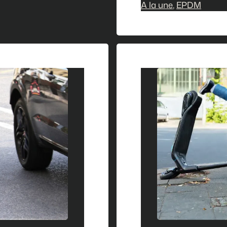
A la une
victimes d’acciden
, 
EPDM
déchocage. Enviro
admis en réanima
fractures, lésions