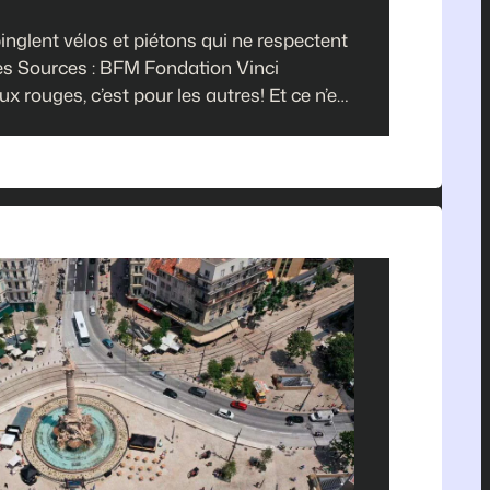
pinglent vélos et piétons qui ne respectent
es Sources : BFM Fondation Vinci
x rouges, c’est pour les autres! Et ce n’est
ion. Sur la route, les cyclistes et les
re trop nombreux à ne pas respecter les
 l’arrêt aux feux…