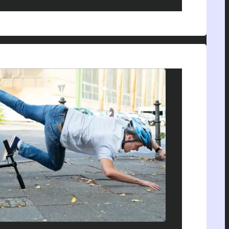
ts de trottinette électrique en salle de
n un sur quatre doit être directement
tion pédiatrique. Traumatismes crâniens,
 du foie ou de…