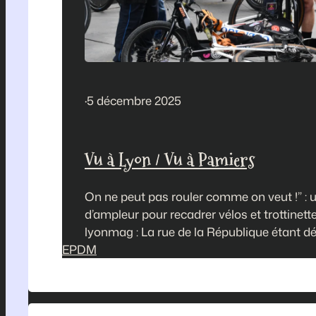
·
5 décembre 2025
Vu à Lyon / Vu à Pamiers
On ne peut pas rouler comme on veut !” : 
d’ampleur pour recadrer vélos et trottinet
lyonmag : La rue de la République étant 
EPDM
piétonne jusqu’à l’Hôtel de Ville, la mairie 
les opérations de sensibilisation quant aux
“Ils peuvent monter à des vitesses folles” :