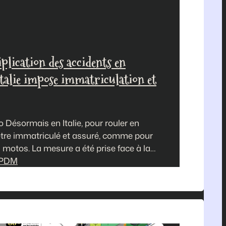
iplication des accidents en
’Italie impose immatriculation et
 Désormais en Italie, pour rouler en
ut être immatriculé et assuré, comme pour
s motos. La mesure a été prise face à la
ce de ce mode de transport, et surtout
PDM
vont avec.