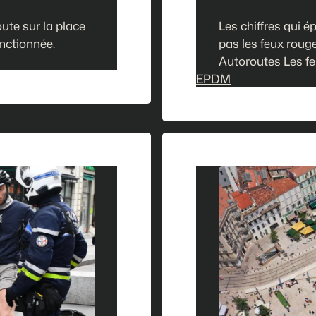
ute sur la place
Les chiffres qui é
anctionnée.
pas les feux roug
Autoroutes Les feu
EPDM
pas qu’une impress
piétons sont enco
règles, notamment